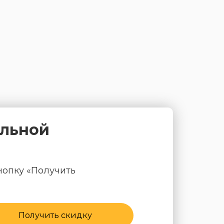
альной
нопку «Получить
Получить скидку