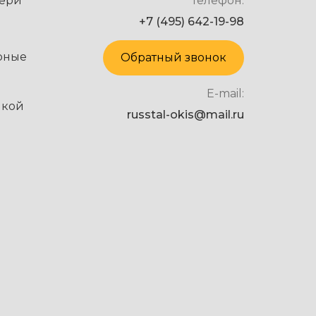
ери
Телефон:
+7 (495) 642-19-98
рные
Обратный звонок
E-mail:
нкой
russtal-okis@mail.ru