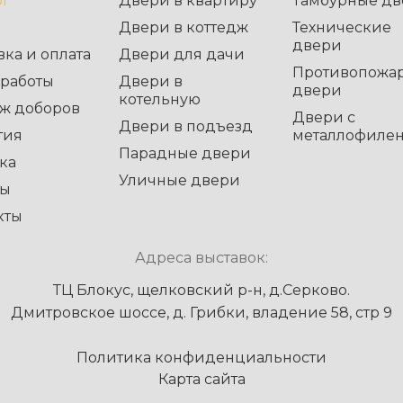
ог
Двери в квартиру
Тамбурные дв
Двери в коттедж
Технические
двери
вка и оплата
Двери для дачи
Противопожа
работы
Двери в
двери
котельную
ж доборов
Двери с
Двери в подъезд
тия
металлофиле
Парадные двери
ка
Уличные двери
вы
кты
Адреса выставок:
ТЦ Блокус, щелковский р-н, д.Серково.
Дмитровское шоссе, д. Грибки, владение 58, стр 9
Политика конфиденциальности
Карта сайта