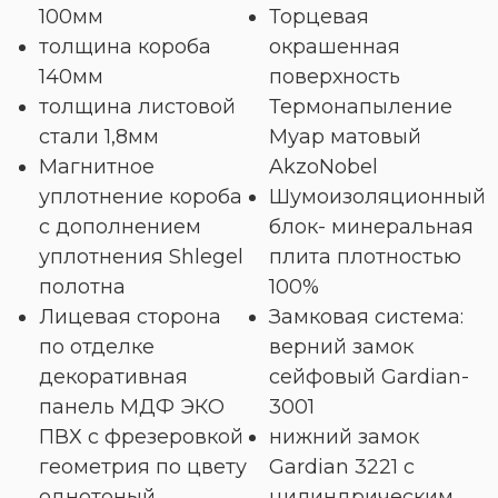
100мм
Торцевая
толщина короба
окрашенная
140мм
поверхность
толщина листовой
Термонапыление
стали 1,8мм
Муар матовый
Магнитное
AkzoNobel
уплотнение короба
Шумоизоляционный
с дополнением
блок- минеральная
уплотнения Shlegel
плита плотностью
полотна
100%
Лицевая сторона
Замковая система:
по отделке
верний замок
декоративная
сейфовый Gardian-
панель МДФ ЭКО
3001
ПВХ с фрезеровкой
нижний замок
геометрия по цвету
Gardian 3221 с
однотоный
цилиндрическим