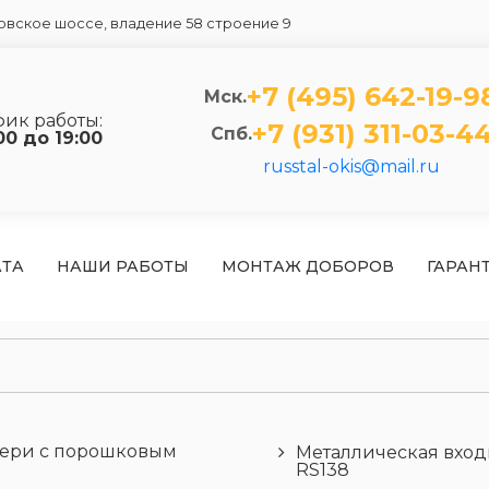
вское шоссе, владение 58 строение 9
+7 (495) 642-19-9
Мск.
фик работы:
+7 (931) 311-03-4
Спб.
00 до 19:00
russtal-okis@mail.ru
АТА
НАШИ РАБОТЫ
МОНТАЖ ДОБОРОВ
ГАРАН
вери с порошковым
Металлическая вхо
м
RS138