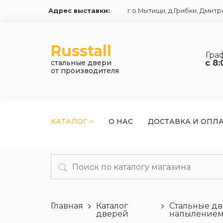
Адрес выставки:
г.о.Мытищи, д.Грибки
,
Дмитро
Russtall
Гра
стальные двери
с 8:
от производителя
КАТАЛОГ
О НАС
ДОСТАВКА И ОПЛ
Главная
Каталог
Стальные д
дверей
напыление