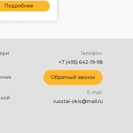
Подробнее
Подробнее
ери
Телефон:
+7 (495) 642-19-98
рные
Обратный звонок
E-mail:
нкой
russtal-okis@mail.ru