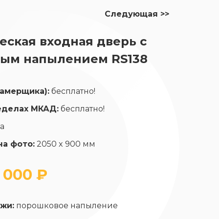
Следующая >>
ская входная дверь с
ым напылением RS138
замерщика):
бесплатно!
еделах МКАД:
бесплатно!
да
на фото:
2050 x 900 мм
 000 ₽
жи:
порошковое напыление