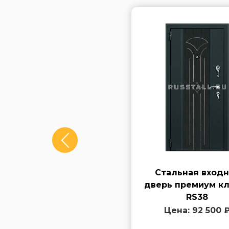
Входная дверь эконом
Стальная входн
класса RS54
дверь премиум кл
RS38
Цена: 30 000 ₽
Цена: 92 500 