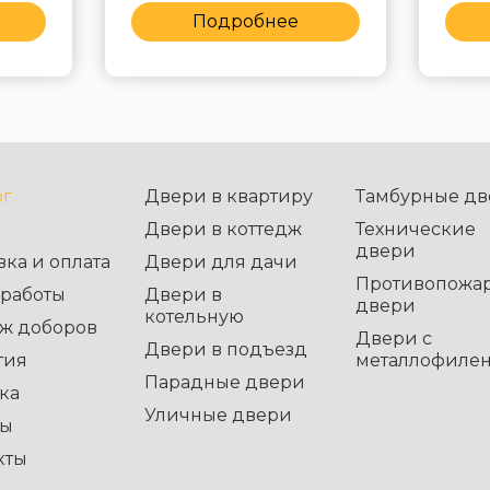
Подробнее
ог
Двери в квартиру
Тамбурные дв
Двери в коттедж
Технические
двери
вка и оплата
Двери для дачи
Противопожа
работы
Двери в
двери
котельную
ж доборов
Двери с
Двери в подъезд
тия
металлофиле
Парадные двери
ка
Уличные двери
вы
кты