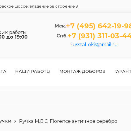
вское шоссе, владение 58 строение 9
+7 (495) 642-19-9
Мск.
фик работы:
+7 (931) 311-03-4
Спб.
00 до 19:00
russtal-okis@mail.ru
АТА
НАШИ РАБОТЫ
МОНТАЖ ДОБОРОВ
ГАРАН
учки
Ручка M.B.C. Florence античное серебро