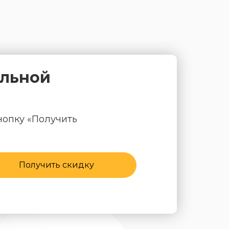
альной
нопку «Получить
Получить скидку