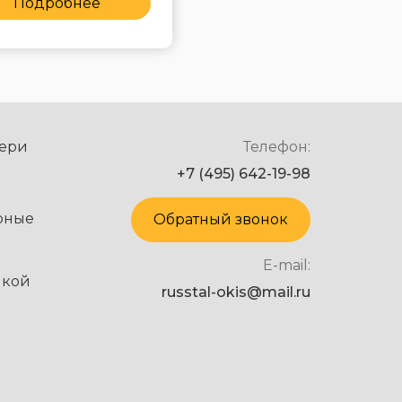
Подробнее
Подробнее
ери
Телефон:
+7 (495) 642-19-98
рные
Обратный звонок
E-mail:
нкой
russtal-okis@mail.ru