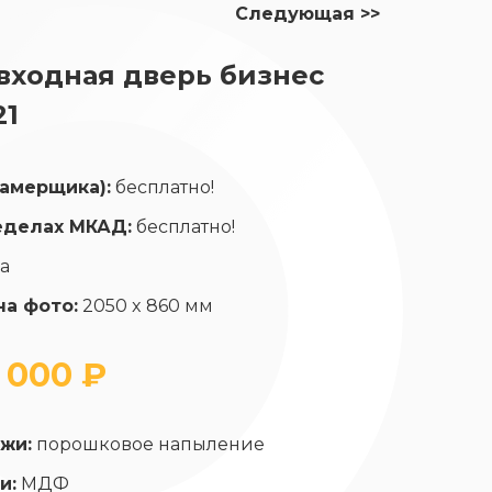
Следующая >>
входная дверь бизнес
21
замерщика):
бесплатно!
еделах МКАД:
бесплатно!
да
на фото:
2050 x 860 мм
 000 ₽
жи:
порошковое напыление
и:
МДФ