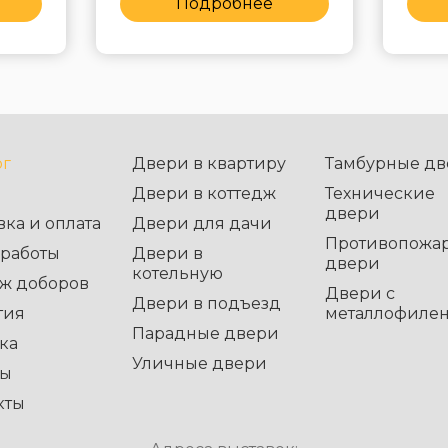
Подробнее
ог
Двери в квартиру
Тамбурные дв
Двери в коттедж
Технические
двери
вка и оплата
Двери для дачи
Противопожа
работы
Двери в
двери
котельную
ж доборов
Двери с
Двери в подъезд
тия
металлофиле
Парадные двери
ка
Уличные двери
вы
кты