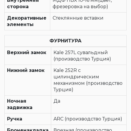
Внутренняя
МДФ ПВХ 10-16 мм(цвет,
сторона
фрезеровка на выбор)
Декоративные
Стеклянные вставки
элементы
ФУРНИТУРА
Верхний замок
Kale 257L сувальдный
(производство Турция)
Нижний замок
Kale 252R с
цилиндрическим
механизмом (производство
Турция)
Ночная
Да
задвижка
Ручка
ARC (производство Турция)
Броненакладка
Врезная (производство