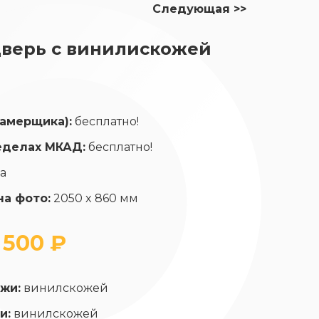
Следующая >>
дверь с винилискожей
замерщика):
бесплатно!
еделах МКАД:
бесплатно!
да
на фото:
2050 x 860 мм
 500 ₽
жи:
винилскожей
и:
винилскожей