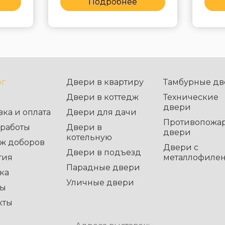
Подробнее
ог
Двери в квартиру
Тамбурные дв
Двери в коттедж
Технические
двери
вка и оплата
Двери для дачи
Противопожа
работы
Двери в
двери
котельную
ж доборов
Двери с
Двери в подъезд
тия
металлофиле
Парадные двери
ка
Уличные двери
вы
кты