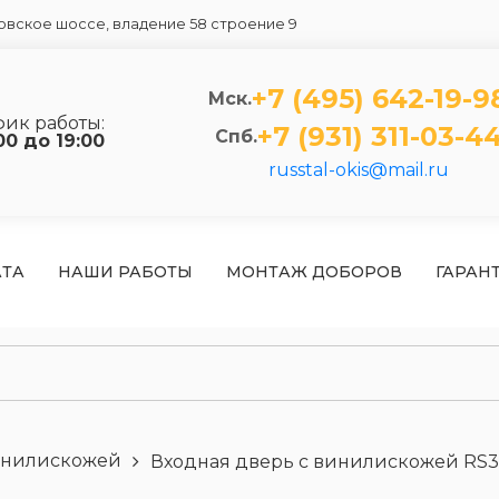
вское шоссе, владение 58 строение 9
+7 (495) 642-19-9
Мск.
фик работы:
+7 (931) 311-03-4
Спб.
00 до 19:00
russtal-okis@mail.ru
АТА
НАШИ РАБОТЫ
МОНТАЖ ДОБОРОВ
ГАРАН
инилискожей
Входная дверь с винилискожей RS