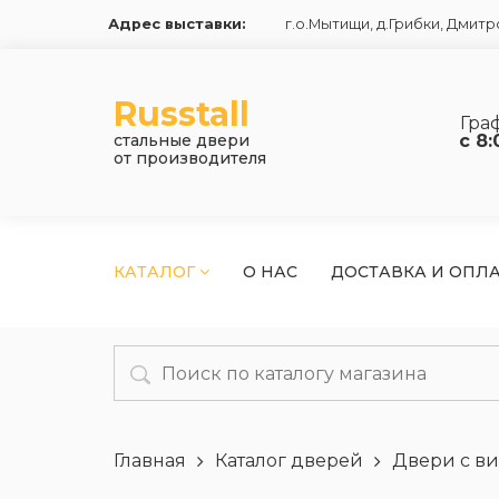
Адрес выставки:
г.о.Мытищи, д.Грибки
,
Дмитро
Russtall
Гра
стальные двери
с 8:
от производителя
КАТАЛОГ
О НАС
ДОСТАВКА И ОПЛ
Главная
Каталог дверей
Двери с в