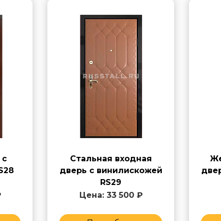
 с
Стальная входная
Же
S28
дверь с винилискожей
две
RS29
₽
Цена: 33 500 ₽