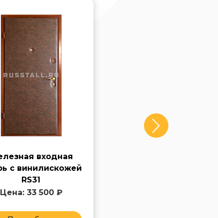
лезная входная
Входная дверь в
рь с винилискожей
квартиру с
RS31
винилискожей RS32
Цена: 33 500 ₽
Цена: 33 500 ₽