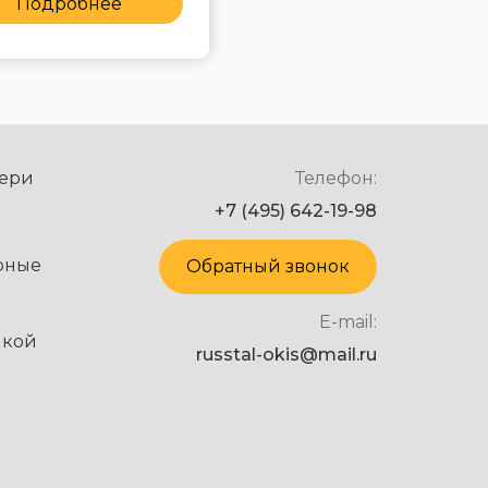
Подробнее
Подробнее
ери
Телефон:
+7 (495) 642-19-98
рные
Обратный звонок
E-mail:
нкой
russtal-okis@mail.ru