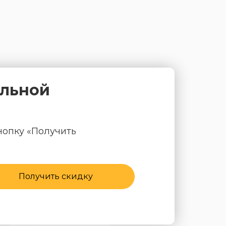
альной
нопку «Получить
Получить скидку