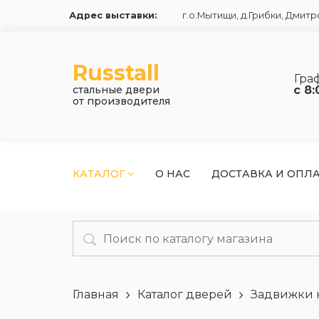
Адрес выставки:
г.о.Мытищи, д.Грибки
,
Дмитро
Russtall
Гра
стальные двери
с 8:
от производителя
КАТАЛОГ
О НАС
ДОСТАВКА И ОПЛ
Главная
Каталог дверей
Задвижки 