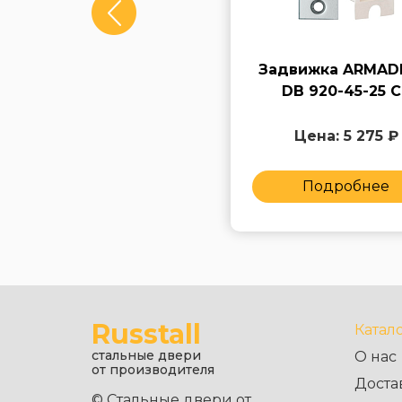
Задвижка FUARO DB
Задвижка ARMAD
860 GP
DB 920-45-25 C
Цена: 5 325 ₽
Цена: 5 275 ₽
Подробнее
Подробнее
Russtall
Катал
стальные двери
О нас
от производителя
Доста
© Стальные двери от