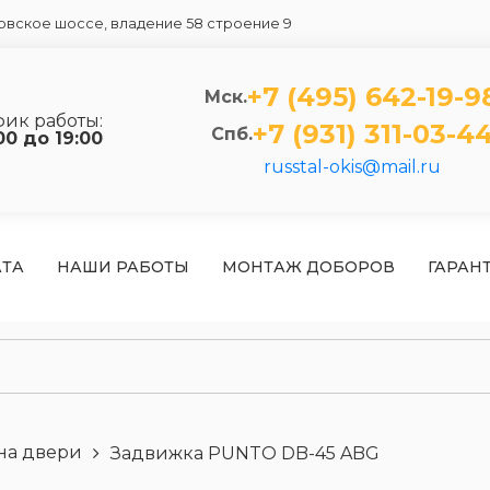
вское шоссе, владение 58 строение 9
+7 (495) 642-19-9
Мск.
фик работы:
+7 (931) 311-03-4
Спб.
00 до 19:00
russtal-okis@mail.ru
АТА
НАШИ РАБОТЫ
МОНТАЖ ДОБОРОВ
ГАРАН
на двери
Задвижка PUNTO DB-45 ABG