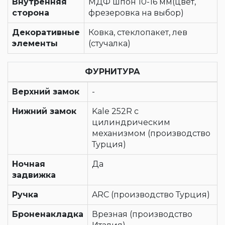
Внутренняя
МДФ шпон 10-16 мм(цвет,
сторона
фрезеровка на выбор)
Декоративные
Ковка, стеклопакет, лев
элементы
(стучалка)
ФУРНИТУРА
Верхний замок
-
Нижний замок
Kale 252R с
цилиндрическим
механизмом (производство
Турция)
Ночная
Да
задвижка
Ручка
ARC (производство Турция)
Броненакладка
Врезная (производство