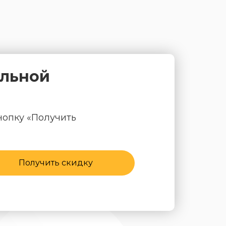
альной
нопку «Получить
Получить скидку