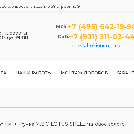
вское шоссе, владение 58 строение 9
+7 (495) 642-19-9
Мск.
фик работы:
+7 (931) 311-03-4
Спб.
00 до 19:00
russtal-okis@mail.ru
АТА
НАШИ РАБОТЫ
МОНТАЖ ДОБОРОВ
ГАРАН
учки
Ручка M.B.C. LOTUS-SHELL матовое золото