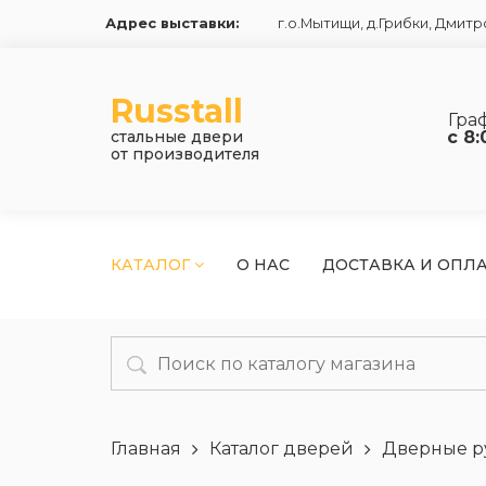
Адрес выставки:
г.о.Мытищи, д.Грибки
,
Дмитро
Russtall
Гра
стальные двери
с 8:
от производителя
КАТАЛОГ
О НАС
ДОСТАВКА И ОПЛ
Главная
Каталог дверей
Дверные р