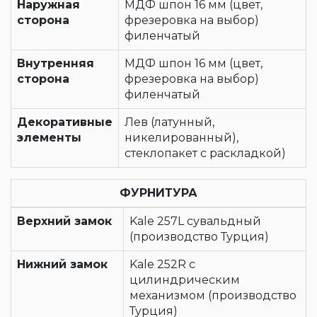
Наружная
МДФ шпон 16 мм (цвет,
сторона
фрезеровка на выбор)
филенчатый
Внутренняя
МДФ шпон 16 мм (цвет,
сторона
фрезеровка на выбор)
филенчатый
Декоративные
Лев (латунный,
элементы
никелированный),
стеклопакет с раскладкой)
ФУРНИТУРА
Верхний замок
Kale 257L сувальдный
(производство Турция)
Нижний замок
Kale 252R с
цилиндрическим
механизмом (производство
Турция)